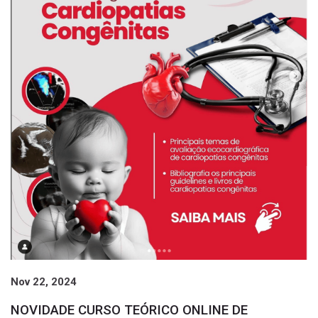
Página 5
5
Próxima página
»
sa
Nov 22, 2024
NOVIDADE CURSO TEÓRICO ONLINE DE