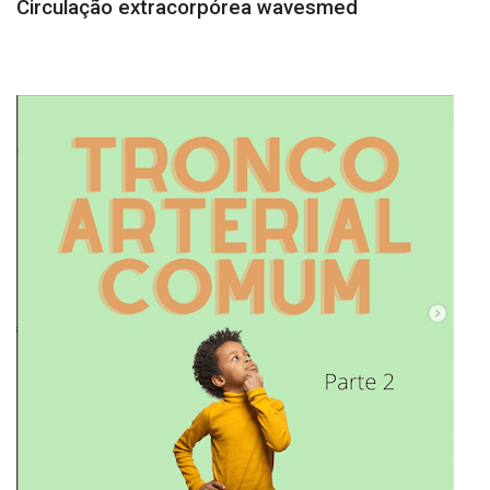
Circulação extracorpórea wavesmed