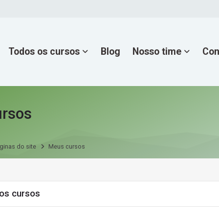
Todos os cursos
Blog
Nosso time
Con
rsos
ginas do site
Meus cursos
s cursos
os cursos