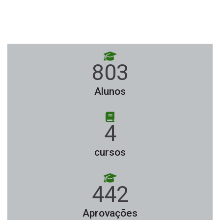
1677
2900
Alunos
9
15
cursos
925
1603
Aprovações