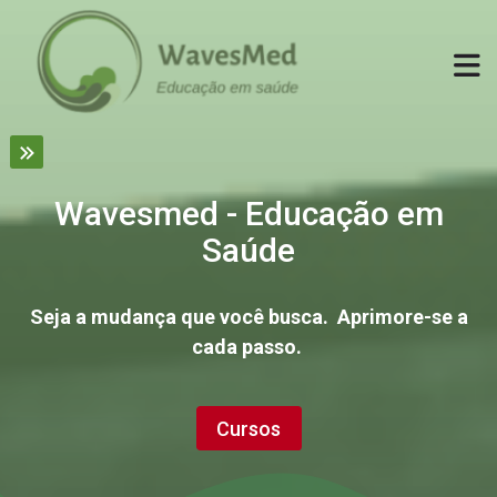
Skip to navigation
Skip to login form
Ir para o conteúdo principal
Skip to accessibility options
Skip to footer
Skip accessibility options
Página inicial
Wavesmed - Educação em
Saúde
Seja a mudança que você busca. Aprimore-se a
cada passo.
Cursos