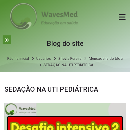
Skip to navigation
Skip to login form
Ir para o conteúdo principal
Skip to accessibility options
Skip to footer
Skip accessibility options
Blog do site
Página inicial
Usuários
Sheyla Pereira
Mensagens do blog
SEDAÇÃO NA UTI PEDIÁTRICA
Mensagens do blog por Sheyla Pereira
SEDAÇÃO NA UTI PEDIÁTRICA