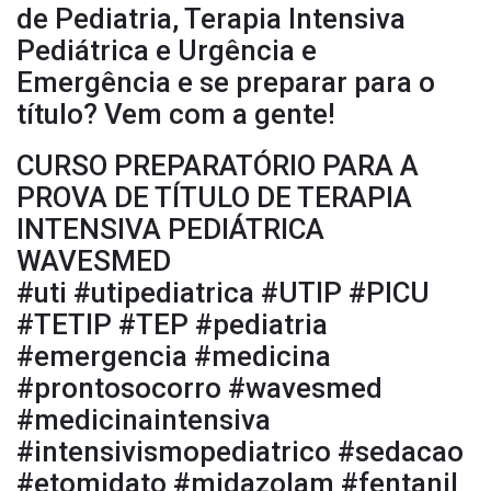
de Pediatria, Terapia Intensiva
Pediátrica e Urgência e
Emergência e se preparar para o
título? Vem com a gente!
CURSO PREPARATÓRIO PARA A
PROVA DE TÍTULO DE TERAPIA
INTENSIVA PEDIÁTRICA
WAVESMED
#uti #utipediatrica #UTIP #PICU
#TETIP #TEP #pediatria
#emergencia #medicina
#prontosocorro #wavesmed
#medicinaintensiva
#intensivismopediatrico #sedacao
#etomidato #midazolam #fentanil