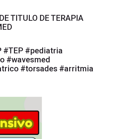
DE TITULO DE TERAPIA
MED
P #TEP #pediatria
ro #wavesmed
trico #torsades #arritmia