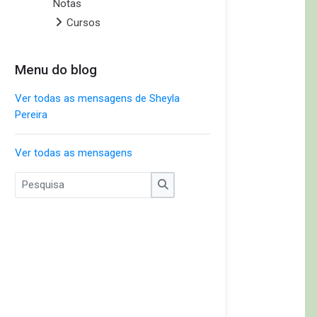
Notas
Cursos
Menu do blog
Pular Menu do blog
Ver todas as mensagens de Sheyla
Pereira
Ver todas as mensagens
Pesquisa
Pesquisa