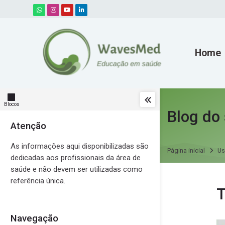
Skip to navigation
Skip to search form
Skip to login form
Ir para o conteúdo principal
Skip to accessibility options
Skip to footer
Skip accessibility options
Home
Blocos
Blog do 
Atenção
Pular Atenção
As informações aqui disponibilizadas são
Página inicial
Us
dedicadas aos profissionais da área de
saúde e não devem ser utilizadas como
referência única.
Mensage
T
Navegação
Pular Navegação