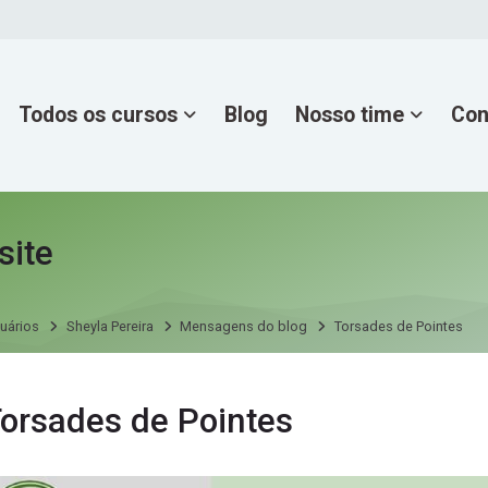
Todos os cursos
Blog
Nosso time
Con
site
uários
Sheyla Pereira
Mensagens do blog
Torsades de Pointes
ns do blog por Sheyla Pereira
orsades de Pointes