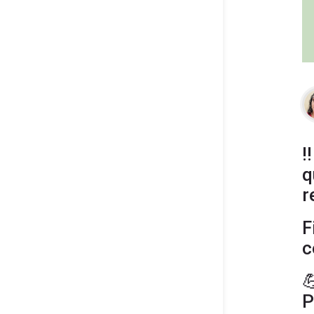
‼
q
r
F
c

P