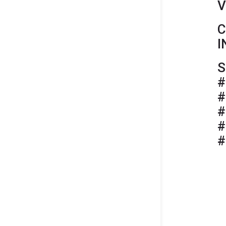
V
C
I
S
#
#
#
#
#