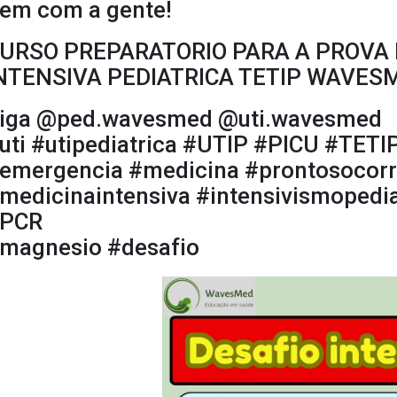
em com a gente!
URSO PREPARATORIO PARA A PROVA 
NTENSIVA PEDIATRICA TETIP WAVES
iga @ped.wavesmed @uti.wavesmed
uti #utipediatrica #UTIP #PICU #TETI
emergencia #medicina #prontosocor
medicinaintensiva #intensivismopedia
PCR
magnesio #desafio