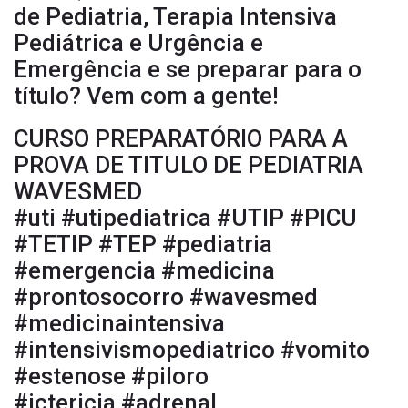
de Pediatria, Terapia Intensiva
Pediátrica e Urgência e
Emergência e se preparar para o
título? Vem com a gente!
CURSO PREPARATÓRIO PARA A
PROVA DE TITULO DE PEDIATRIA
WAVESMED
#uti #utipediatrica #UTIP #PICU
#TETIP #TEP #pediatria
#emergencia #medicina
#prontosocorro #wavesmed
#medicinaintensiva
#intensivismopediatrico #vomito
#estenose #piloro
#ictericia #adrenal