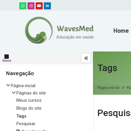
Skip to navigation
Skip to search form
Skip to login form
Ir para o conteúdo principal
Skip to accessibility options
Skip to footer
Skip accessibility options
Home
Blocos
Tags
Navegação
Pular Navegação
Página inicial
Página inicial
Pá
Páginas do site
Meus cursos
Blogs do site
Pesquis
Tags
Pesquisar