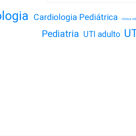
ologia
Cardiologia Pediátrica
clínica m
UT
Pediatria
UTI adulto