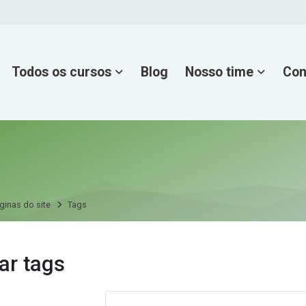
Todos os cursos
Blog
Nosso time
Con
ginas do site
Tags
ar tags
Pesquisar tags