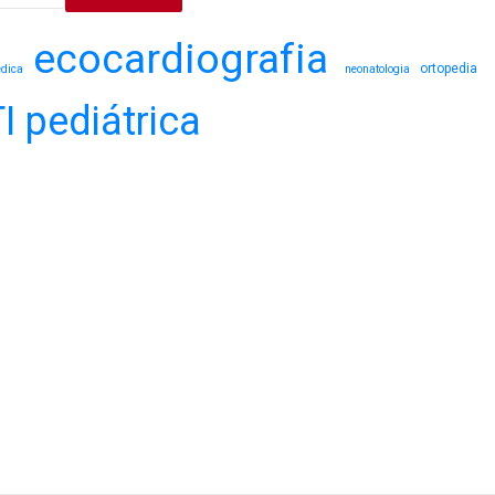
ecocardiografia
ortopedia
édica
neonatologia
I pediátrica