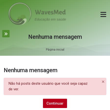
Skip to navigation
Skip to login form
Ir para o conteúdo principal
Skip to accessibility options
Skip to footer
Skip accessibility options
Nenhuma mensagem
Página inicial
Nenhuma mensagem
×
Não há posts deste usuário que você seja capaz
Ig
de ver.
Continuar