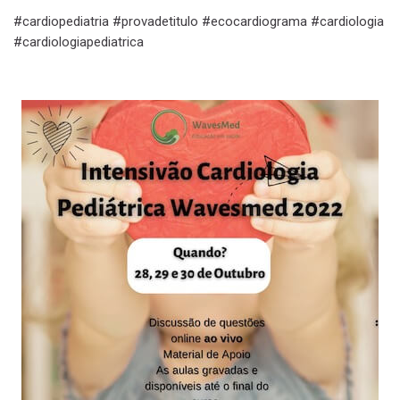
#cardiopediatria #provadetitulo #ecocardiograma #cardiologia
#cardiologiapediatrica