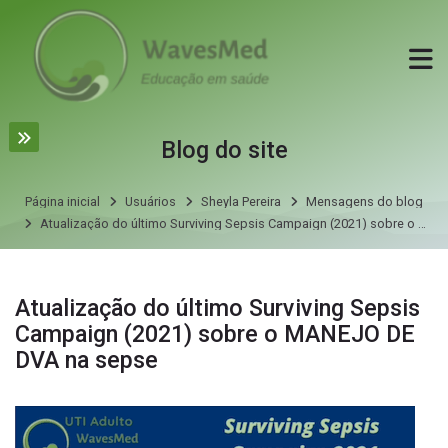
Skip to navigation
Skip to login form
Ir para o conteúdo principal
Skip to accessibility options
Skip to footer
Skip accessibility options
Blog do site
Página inicial
Usuários
Sheyla Pereira
Mensagens do blog
Atualização do último Surviving Sepsis Campaign (2021) sobre o MANEJO DE DVA na sepse
Mensagens do blog por Sheyla Pereira
Atualização do último Surviving Sepsis
Campaign (2021) sobre o MANEJO DE
DVA na sepse