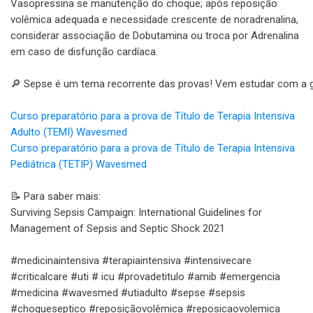
Vasopressina se manutenção do choque; após reposição
volêmica adequada e necessidade crescente de noradrenalina,
considerar associação de Dobutamina ou troca por Adrenalina
em caso de disfunção cardíaca.
🔎 Sepse é um tema recorrente das provas! Vem estudar com a 
Curso preparatório para a prova de Título de Terapia Intensiva
Adulto (TEMI) Wavesmed
Curso preparatório para a prova de Título de Terapia Intensiva
Pediátrica (TETIP) Wavesmed
📝 Para saber mais:
Surviving Sepsis Campaign: International Guidelines for
Management of Sepsis and Septic Shock 2021
#medicinaintensiva #terapiaintensiva #intensivecare
#criticalcare #uti # icu #provadetitulo #amib #emergencia
#medicina #wavesmed #utiadulto #sepse #sepsis
#choqueseptico #reposiçãovolêmica #reposicaovolemica