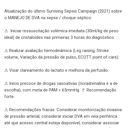
Atualização do último Surviving Sepsis Campaign (2021) sobre
o MANEJO DE DVA na sepse / choque séptico:
⚠ Iniciar ressuscitação volêmica imediata (30ml/kg de peso
ideal) de cristaloides nas primeiras 3 horas do diagnóstico.
⚠ Realizar avaliação hemodinâmica (Leg raising, Stroke
volume, Variação da pressão de pulso, ECOTT point of care).
sa
⚠ Visar clareamento do lactato e melhora da perfusão.
⚠ Início precoce de drogas vasoativas (noradrenalina é a de
escolha), com meta de PAM > 65mmHg. 🚩 Recomendação
forte.
⚠ Recomendações fracas: Considerar monitorização invasiva
de pressão arterial; considerar iniciar DVA em veia periférica
até que acesso central esteja disponível; considerar associar