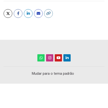
Mudar para o tema padrão
Scroll to top