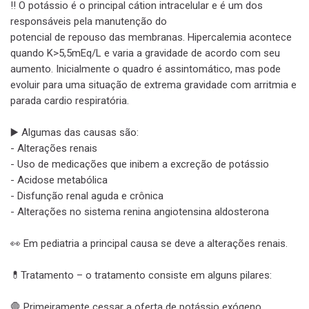
‼️ O potássio é o principal cátion intracelular e é um dos
responsáveis pela manutenção do
potencial de repouso das membranas. Hipercalemia acontece
quando K>5,5mEq/L e varia a gravidade de acordo com seu
aumento. Inicialmente o quadro é assintomático, mas pode
evoluir para uma situação de extrema gravidade com arritmia e
parada cardio respiratória.
▶️ Algumas das causas são:
- Alterações renais
sa
- Uso de medicações que inibem a excreção de potássio
- Acidose metabólica
- Disfunção renal aguda e crônica
- Alterações no sistema renina angiotensina aldosterona
👀 Em pediatria a principal causa se deve a alterações renais.
💊Tratamento – o tratamento consiste em alguns pilares:
🛑 Primeiramente cessar a oferta de potássio exógeno.