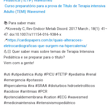
Pediatrica (TETIP) Wavesmed
Curso preparatório para a prova de Título de Terapia intensiva
Adulto (TEMI) Wavesmed
📚 Para saber mais:
📍Kovesdy C, Rev Endocr Metab Disord. 2017 March ; 18(1): 41–
47. doi:10.1007/s11154-016-9384-x
📍
https://cardiopapers.com.br/quais-alteracoes-
eletrocardiograficas-que-surgem-na-hipercalemia/
💪🏻 Quer saber mais sobre temas de Terapia Intensiva
Pediátrica e se preparar para o título?
Vem com a gente!
#uti #utipediatrica #utip #PICU #TETIP #pediatria #renal
#emergencia #potassio
#hipercalemia #ira #SRAA #disturbios hidroeletrolíticos
#acidose #arritmias #PCR
#potencialdemembrana #cation #ECG #wavesmed
#medicinaintensiva #intensivismopediátrico