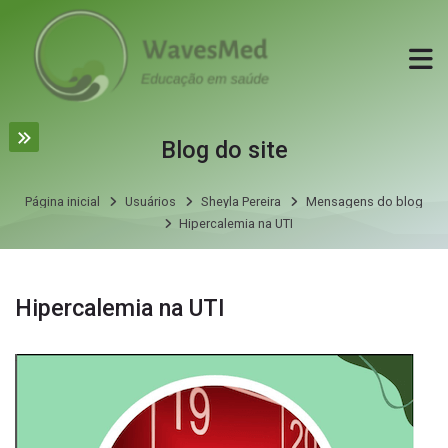
Skip to navigation
Skip to login form
Ir para o conteúdo principal
Skip to accessibility options
Skip to footer
Skip accessibility options
Blog do site
Página inicial
Usuários
Sheyla Pereira
Mensagens do blog
Hipercalemia na UTI
Mensagens do blog por Sheyla Pereira
Hipercalemia na UTI