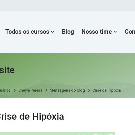
Todos os cursos
Blog
Nosso time
Con
site
uários
Sheyla Pereira
Mensagens do blog
Crise de Hipóxia
ns do blog por Sheyla Pereira
rise de Hipóxia