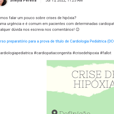
Sheyla Pereira
Jul 15, 2022, 11:25 AM
mos falar um pouco sobre crises de hipóxia?
uma urgência e é comum em pacientes com determinadas cardiopat
alquer dúvida nos escreva nos comentários! 😉
rso preparatório para a prova de título de Cardiologia Pediátrica 
ardiologiapediatrica #cardiopatiacongenita #crisedehipoxia #fallot