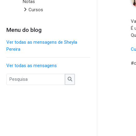
Notas
Cursos
Va
É 
Menu do blog
Pular Menu do blog
Qu
Ver todas as mensagens de Sheyla
Cu
Pereira
#c
Ver todas as mensagens
Pesquisa
Pesquisa