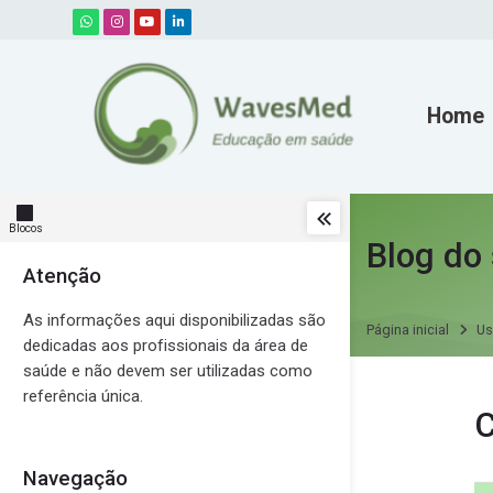
Skip to navigation
Skip to search form
Skip to login form
Ir para o conteúdo principal
Skip to accessibility options
Skip to footer
Skip accessibility options
Home
Blocos
Blog do 
Atenção
Pular Atenção
As informações aqui disponibilizadas são
Página inicial
Us
dedicadas aos profissionais da área de
saúde e não devem ser utilizadas como
referência única.
Mensage
C
Navegação
Pular Navegação