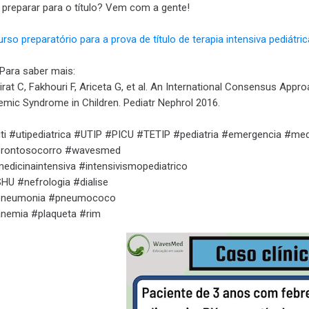
 preparar para o título? Vem com a gente!
rso preparatório para a prova de título de terapia intensiva pediát
Para saber mais:
irat C, Fakhouri F, Ariceta G, et al. An International Consensus Ap
emic Syndrome in Children. Pediatr Nephrol 2016.
ti #utipediatrica #UTIP #PICU #TETIP #pediatria #emergencia #med
rontosocorro #wavesmed
edicinaintensiva #intensivismopediatrico
HU #nefrologia #dialise
neumonia #pneumococo
nemia #plaqueta #rim