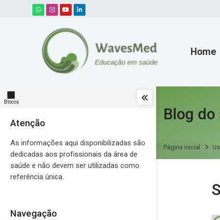
Skip to navigation
Skip to search form
Skip to login form
Ir para o conteúdo principal
Skip to accessibility options
Skip to footer
Skip accessibility options
Home
Blocos
Blog do 
Atenção
Pular Atenção
As informações aqui disponibilizadas são
Página inicial
Us
dedicadas aos profissionais da área de
saúde e não devem ser utilizadas como
referência única.
Mensage
S
Navegação
Pular Navegação