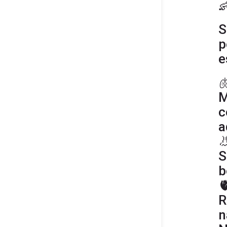

S
p
e

M
c
a

S
b

R
n