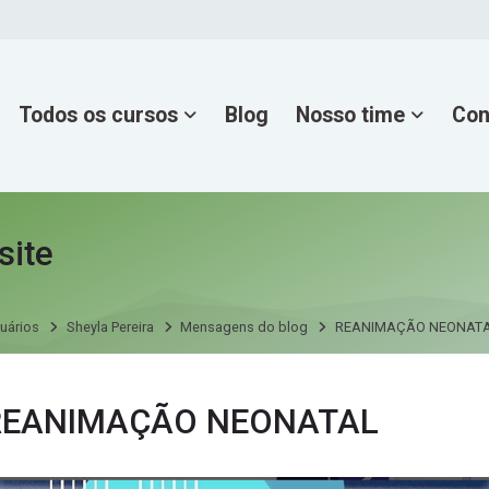
Todos os cursos
Blog
Nosso time
Con
site
uários
Sheyla Pereira
Mensagens do blog
REANIMAÇÃO NEONAT
ns do blog por Sheyla Pereira
REANIMAÇÃO NEONATAL