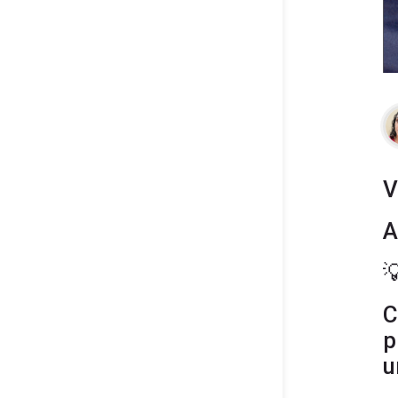
V
A

C
p
u