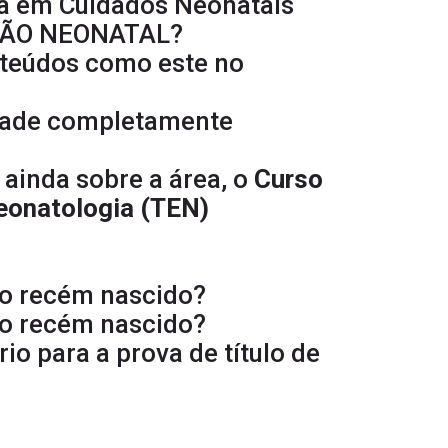
a em Cuidados Neonatais
AÇÃO NEONATAL?
nteúdos como este no
idade completamente
ainda sobre a área, o
Curso
Neonatologia
(TEN)
no recém nascido?
no recém nascido?
o para a prova de título de