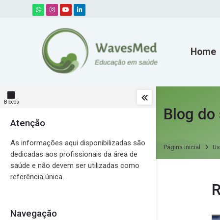
Skip to navigation
Skip to search form
Skip to login form
Ir para o conteúdo principal
Skip to accessibility options
Skip to footer
Skip accessibility options
Home
Blocos
Blog do 
Atenção
Pular Atenção
As informações aqui disponibilizadas são
Página inicial
Us
dedicadas aos profissionais da área de
saúde e não devem ser utilizadas como
referência única.
Mensage
Navegação
Pular Navegação