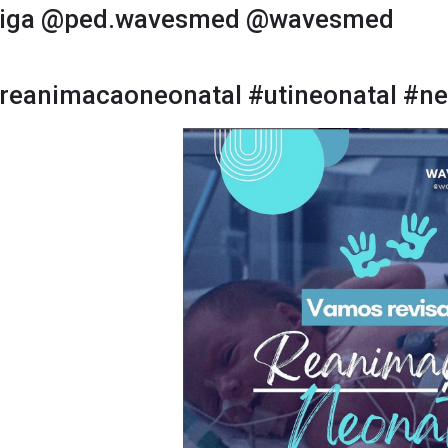
iga
@ped.wavesmed
@wavesmed
reanimacaoneonatal
#utineonatal
#ne