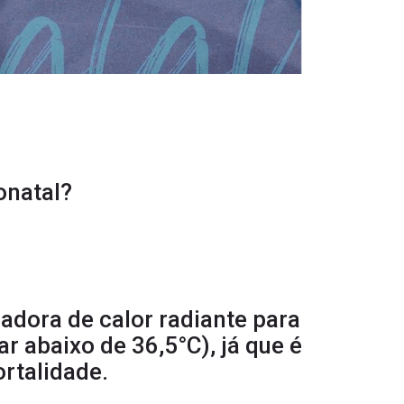
onatal?
dora de calor radiante para
r abaixo de 36,5°C), já que é
rtalidade.