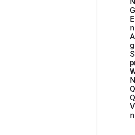
N
G
E
n
A
g
S
p
W
N
Q
Q
V
n