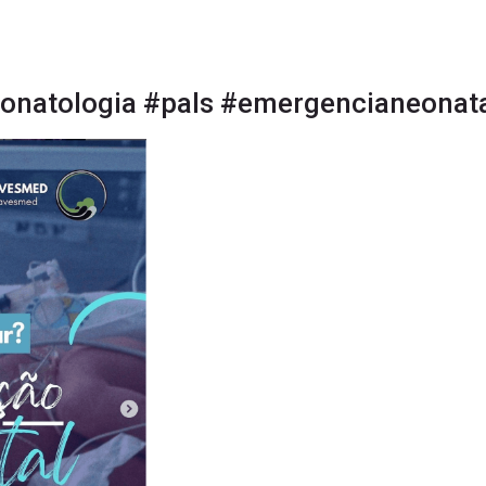
onatologia
#pals
#emergencianeonat