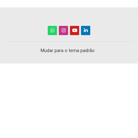
Mudar para o tema padrão
Scroll to top