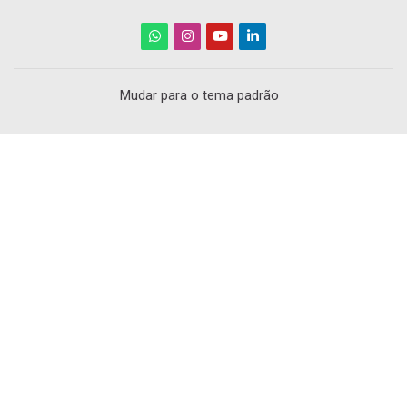
Mudar para o tema padrão
Scroll to top