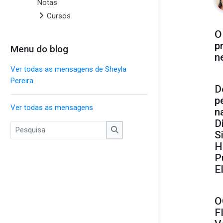
Notas
Cursos
O
p
Menu do blog
Pular Menu do blog
n
Ver todas as mensagens de Sheyla
Pereira
D
p
Ver todas as mensagens
n
D
S
Pesquisa
Pesquisa
H
P
E
O
F