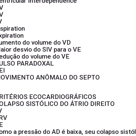
entricular Interdependence
V
V
V
nspiration
xpiration
umento do volume do VD
aior desvio do SIV para o VE
edução do volume do VE
ULSO PARADOXAL
EI
OVIMENTO ANÔMALO DO SEPTO
RITÉRIOS ECOCARDIOGRÁFICOS
OLAPSO SISTÓLICO DO ÁTRIO DIREITO
V
RV
E
omo a pressão do AD é baixa, seu colapso sistól