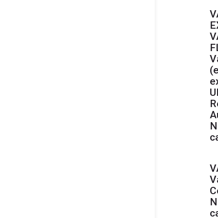
V
E
V
F
V
(
e
U
R
A
N
c
V
V
C
N
c