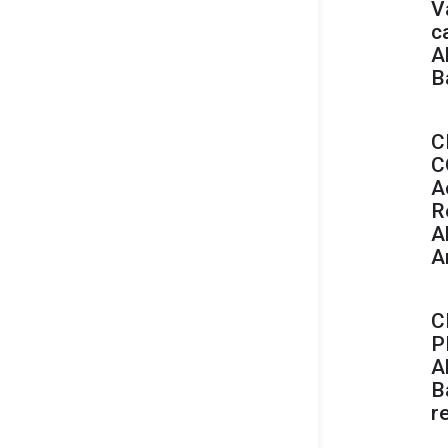
V
c
A
B
C
C
A
R
A
A
C
P
A
B
r