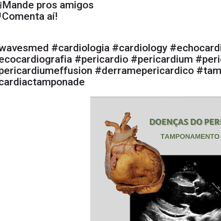
Mande pros amigos
Comenta aí!
wavesmed #cardiologia #cardiology #echocard
ecocardiografia #pericardio #pericardium #peri
pericardiumeffusion #derramepericardico #ta
cardiactamponade