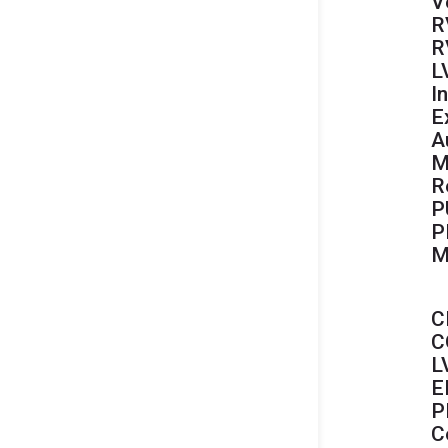
V
R
R
L
I
E
A
M
R
P
P
M
C
C
L
E
P
C