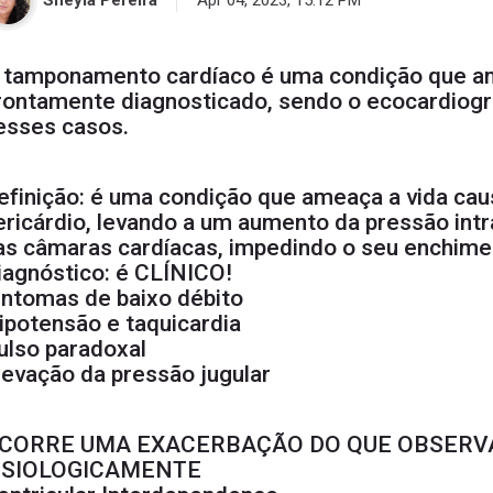
Sheyla Pereira
Apr 04, 2023, 15:12 PM
 tamponamento cardíaco é uma condição que am
rontamente diagnosticado, sendo o ecocardiogr
esses casos.
efinição: é uma condição que ameaça a vida cau
ericárdio, levando a um aumento da pressão int
as câmaras cardíacas, impedindo o seu enchimen
iagnóstico: é CLÍNICO!
intomas de baixo débito
ipotensão e taquicardia
ulso paradoxal
levação da pressão jugular
CORRE UMA EXACERBAÇÃO DO QUE OBSER
ISIOLOGICAMENTE