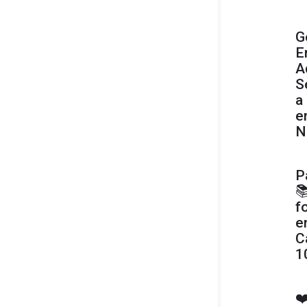
G
E
A
S
a
e
N
P

f
e
C
1
❤