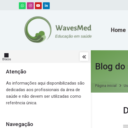
Skip to navigation
Skip to search form
Skip to login form
Ir para o conteúdo principal
Skip to accessibility options
Skip to footer
Skip accessibility options
Home
Blocos
Blog do 
Atenção
Pular Atenção
As informações aqui disponibilizadas são
Página inicial
Us
dedicadas aos profissionais da área de
saúde e não devem ser utilizadas como
referência única.
Mensage
Navegação
Pular Navegação