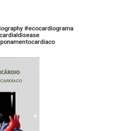
iography #ecocardiograma
cardialdisease
mponamentocardiaco