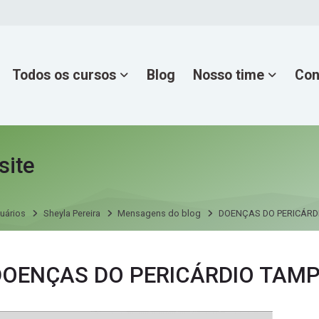
Todos os cursos
Blog
Nosso time
Con
site
uários
Sheyla Pereira
Mensagens do blog
DOENÇAS DO PERICÁR
ns do blog por Sheyla Pereira
DOENÇAS DO PERICÁRDIO TA