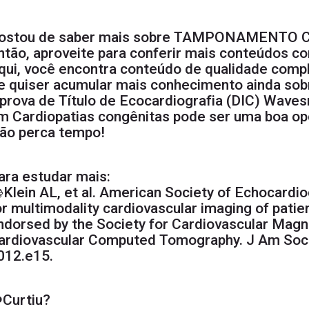
ostou de saber mais sobre TAMPONAMENTO
ntão, aproveite para conferir mais conteúdos 
qui, você encontra conteúdo de qualidade comp
e quiser acumular mais conhecimento ainda sobr
 prova de Título de Ecocardiografia (DIC)
Wavesm
m Cardiopatias congênitas
pode ser uma boa op
ão perca tempo!
ara estudar mais:
Klein AL, et al. American Society of Echocardi
or multimodality cardiovascular imaging of patien
ndorsed by the Society for Cardiovascular Magn
ardiovascular Computed Tomography. J Am Soc 
012.e15.
️Curtiu?