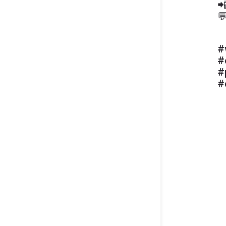


#
#
#
#