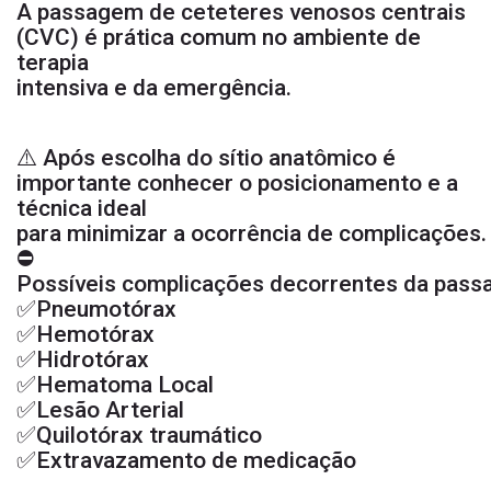
A passagem de ceteteres venosos centrais
(CVC) é prática comum no ambiente de
terapia
intensiva e da emergência.
⚠️ Após escolha do sítio anatômico é
importante conhecer o posicionamento e a
técnica ideal
para minimizar a ocorrência de complicações.
sa
⛔️
Possíveis complicações decorrentes da pas
✅Pneumotórax
✅Hemotórax
✅Hidrotórax
✅Hematoma Local
✅Lesão Arterial
✅Quilotórax traumático
✅Extravazamento de medicação