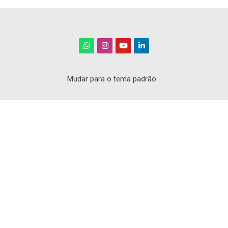
Mudar para o tema padrão
Scroll to top