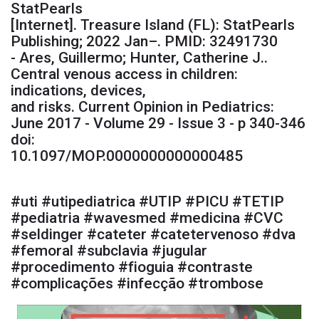
StatPearls
[Internet]. Treasure Island (FL): StatPearls
Publishing; 2022 Jan–. PMID: 32491730
- Ares, Guillermo; Hunter, Catherine J..
Central venous access in children:
indications, devices,
and risks. Current Opinion in Pediatrics:
June 2017 - Volume 29 - Issue 3 - p 340-346
doi:
10.1097/MOP.0000000000000485
#uti #utipediatrica #UTIP #PICU #TETIP
#pediatria #wavesmed #medicina #CVC
#seldinger #cateter #catetervenoso #dva
#femoral #subclavia #jugular
#procedimento #fioguia #contraste
#complicações #infecção #trombose