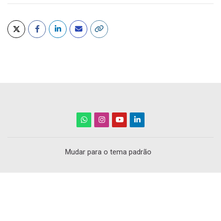
Mudar para o tema padrão
Scroll to top