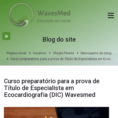
Skip to navigation
Skip to login form
Ir para o conteúdo principal
Skip to accessibility options
Skip to footer
Skip accessibility options
Blog do site
Página inicial
Usuários
Sheyla Pereira
Mensagens do blog
Curso preparatório para a prova de Título de Especialista em Ecocardiografia (DIC) Wavesmed
Mensagens do blog por Sheyla Pereira
Curso preparatório para a prova de
Título de Especialista em
Ecocardiografia (DIC) Wavesmed