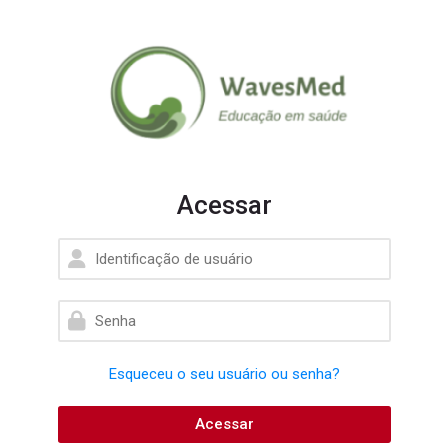
Skip to navigation
Skip to login form
Ir para o conteúdo principal
Skip to accessibility options
Skip to footer
Skip accessibility options
Acessar
Identificação de usuário
Senha
Esqueceu o seu usuário ou senha?
Acessar