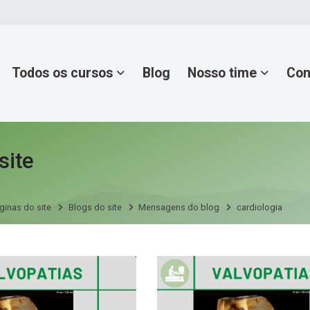
Todos os cursos
Blog
Nosso time
Con
site
ginas do site
Blogs do site
Mensagens do blog
cardiologia
site
6
ina 7
Página 8
8