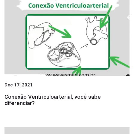
Página 4
4
Página 5
5
Página 6
6
Página 7
7
Página 8
8
Próxima página
»
Dec 17, 2021
Conexão Ventriculoarterial, você sabe
diferenciar?
sa