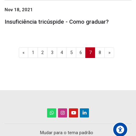
Nov 18, 2021
Insuficiência tricúspide - Como graduar?
Página anterior
Página 1
Página 2
Página 3
Página 4
Página 5
Página 6
Página 7
Página 8
Próxima pág
«
1
2
3
4
5
6
7
8
»
Mudar para o tema padrão