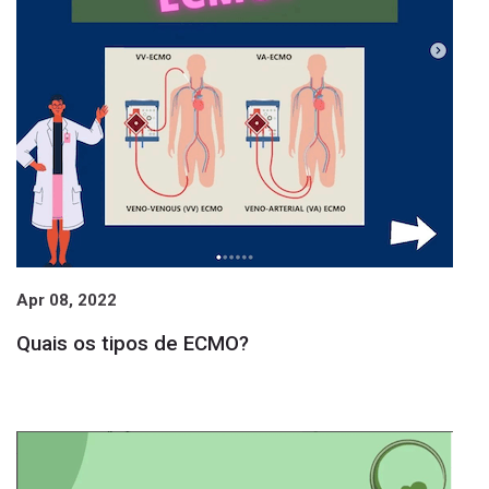
Página 4
4
Página 5
5
Página 6
6
Página 7
7
Página 8
8
Próxima página
»
Apr 08, 2022
Quais os tipos de ECMO?
sa