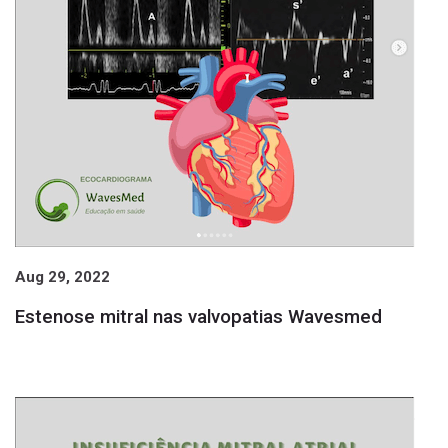
Página 4
4
Página 5
5
Página 6
6
Página 7
7
Página 8
8
Próxima página
»
Aug 29, 2022
Estenose mitral nas valvopatias Wavesmed
sa